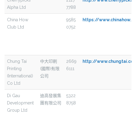
Cherrypicks
2127
http://www.cherrypicks.
Alpha Ltd
7788
China How
9585
https://www.chinahow.cl
Club Ltd
0752
Chung Tai
中大印刷
2669
http://www.chungtai.co
Printing
(國際)有限
6111
(International)
公司
Co Ltd
Di Gau
迪高發展集
5322
Development
團有限公司
8758
Group Ltd