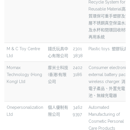
Recycle System for
Reusable Material高品
質環保可重手塑膠及雙
層不锈鋼真空保温水瓶
及水杯和閉環回收材料
再用系統
M & C Toy Centre
錢氏玩具中
2301
Plastic toys. 塑膠玩具
Ltd
心有限公司
3838
Momax
摩米士科技
2402
Consumer electronics
Technology (Hong
(香港)有限
3186
external battery pack,
Kong) Ltd
公司
wireless charger. 消費
電子產品、外置充電
池、無線充電器
Onepersonalization
個人優制有
3462
Automated
Ltd
限公司
9397
Manufacturing of
Cosmetic Personal
Care Products