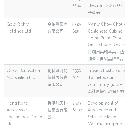
5284
Electronics消費品和電
子產品
Gold Richly
金怡豐集團
5325
Mainly Chow Chou a
Holdings Ltd
有限公司
6294
Cantonese Cuisine,
Home Brand Food an
Online Food Service
打潮州菜和粵菜，西餐
到會，自製品牌食品
Green Renovation
創科匯可持
2550
Provide best solution
Association Ltd
續發展協會
0121
that helps our
有限公司
community go GREE
為社區提供環保方案
Hong Kong
香港航天科
2579
Development of
Aerospace
技集團有限
6007
Aerospace and
Technology Group
公司
Satellite related
Ltd
Manufacturing and