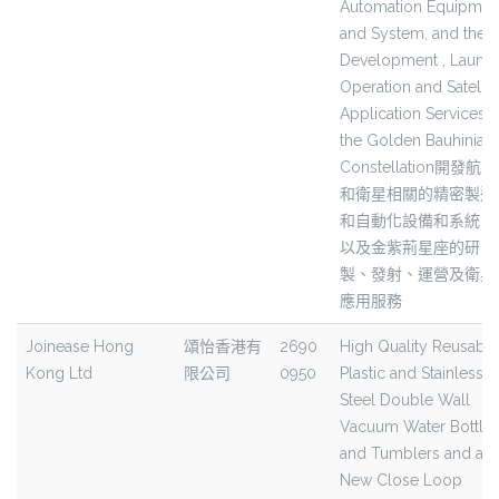
Automation Equipmen
and System, and the
Development , Launch
Operation and Satellit
Application Services o
the Golden Bauhinia
Constellation開發航天
和衛星相關的精密製造
和自動化設備和系統，
以及金紫荊星座的研
製、發射、運營及衛星
應用服務
Joinease Hong
頌怡香港有
2690
High Quality Reusable
Kong Ltd
限公司
0950
Plastic and Stainless
Steel Double Wall
Vacuum Water Bottle
and Tumblers and a
New Close Loop